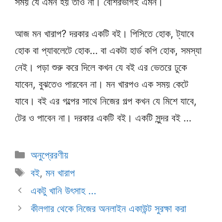
সময় যে এমন হয় তাও না। বেশিরভাগই এমন।
আজ মন খারাপ? দরকার একটি বই। পিসিতে হোক, ট্যাবে
হোক বা প্যাবলেটে হোক… বা একটা হার্ড কপি হোক, সমস্যা
নেই। পড়া শুরু করে দিলে কখন যে বই এর ভেতরে ঢুকে
যাবেন, বুঝতেও পারবেন না। মন খারপও এক সময় কেটে
যাবে। বই এর গল্পের সাথে নিজের গল্প কখন যে মিশে যাবে,
টের ও পাবেন না। দরকার একটি বই। একটি সুন্দর বই …
Categories
অনুপ্রেরণীয়
Tags
বই
,
মন খারাপ
একটু খানি উৎসাহ …
কীলগার থেকে নিজের অনলাইন একাউন্ট সুরক্ষা করা