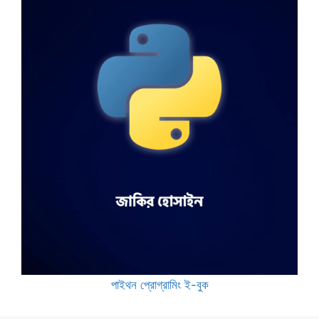
পাইথন প্রোগ্রামিং ই-বুক