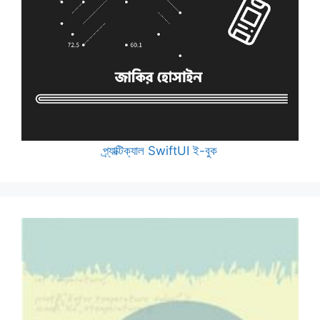
প্র্যাক্টিক্যাল SwiftUI ই-বুক