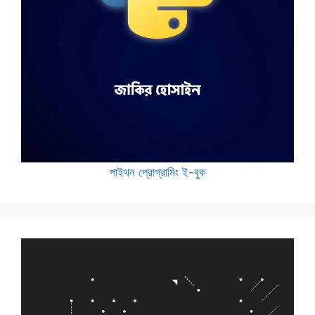
পাইথন প্রোগ্রামিং ই-বুক