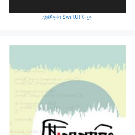
প্র্যাক্টিক্যাল SwiftUI ই-বুক