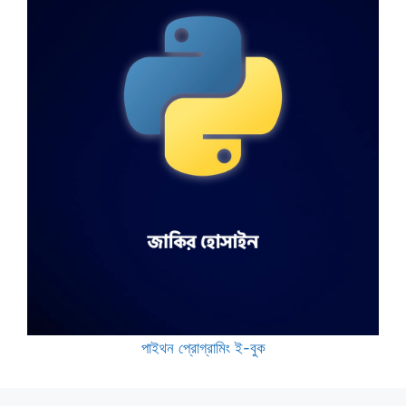
পাইথন প্রোগ্রামিং ই-বুক