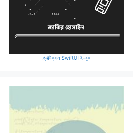
প্র্যাক্টিক্যাল SwiftUI ই-বুক