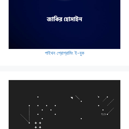
পাইথন প্রোগ্রামিং ই-বুক