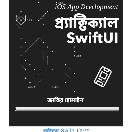
প্র্যাক্টিক্যাল SwiftUI ই-বুক