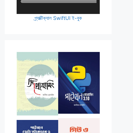
প্র্যাক্টিক্যাল SwiftUI ই-বুক