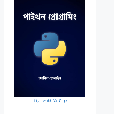
পাইথন প্রোগ্রামিং ই-বুক