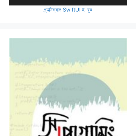
প্র্যাক্টিক্যাল SwiftUI ই-বুক