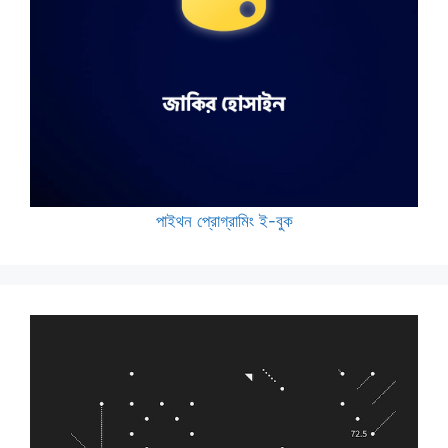
পাইথন প্রোগ্রামিং ই-বুক