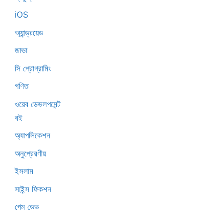
iOS
অ্যান্ড্রয়েড
জাভা
সি প্রোগ্রামিং
গণিত
ওয়েব ডেভলপমেন্ট
বই
অ্যাপলিকেশন
অনুপ্রেরণীয়
ইসলাম
সাইন্স ফিকশন
গেম ডেভ