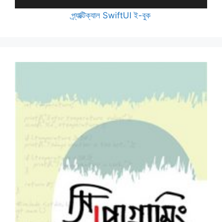
প্র্যাক্টিক্যাল SwiftUI ই-বুক