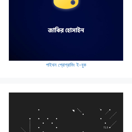
পাইথন প্রোগ্রামিং ই-বুক