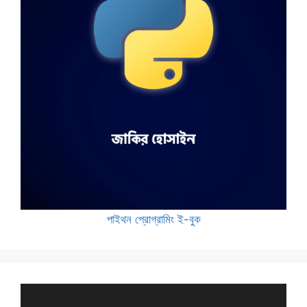
পাইথন প্রোগ্রামিং ই-বুক