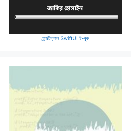
প্র্যাক্টিক্যাল SwiftUI ই-বুক