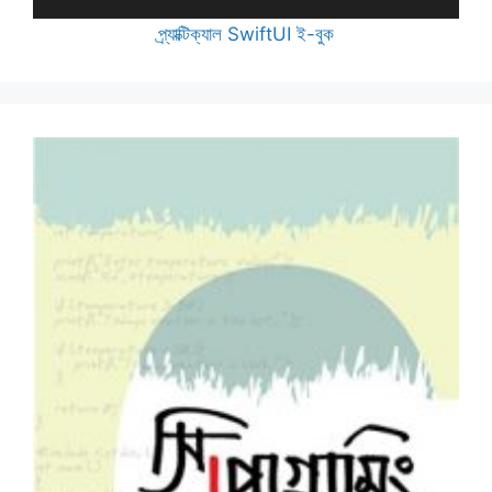
প্র্যাক্টিক্যাল SwiftUI ই-বুক