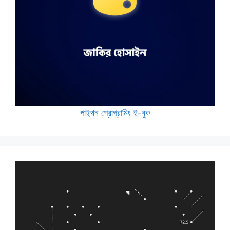
পাইথন প্রোগ্রামিং ই-বুক