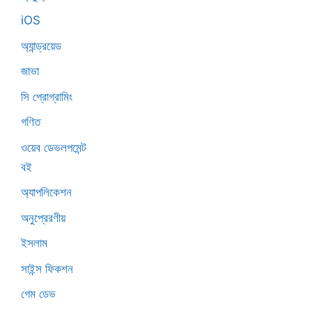
iOS
অ্যান্ড্রয়েড
জাভা
সি প্রোগ্রামিং
গণিত
ওয়েব ডেভলপমেন্ট
বই
অ্যাপলিকেশন
অনুপ্রেরণীয়
ইসলাম
সাইন্স ফিকশন
গেম ডেভ