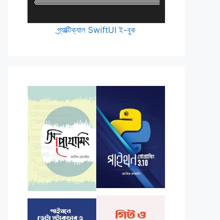
প্র্যাক্টিক্যাল SwiftUI ই-বুক