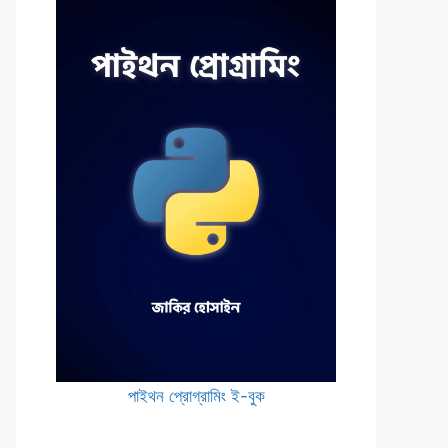
পাইথন প্রোগ্রামিং ই-বুক