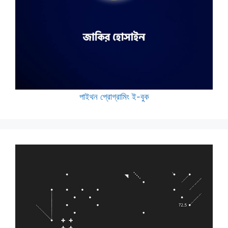
পাইথন প্রোগ্রামিং ই-বুক