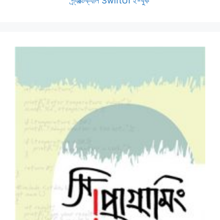
প্র্যাক্টিক্যাল SwiftUI ই-বুক