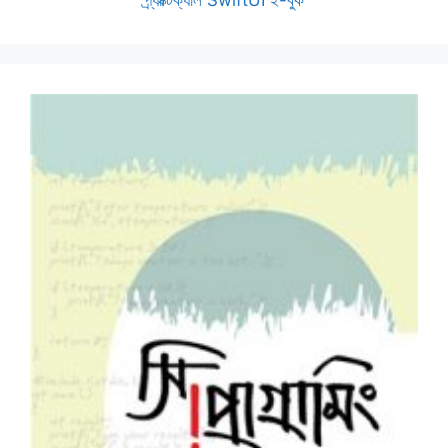
প্র্যাক্টিক্যাল SwiftUI ই-বুক