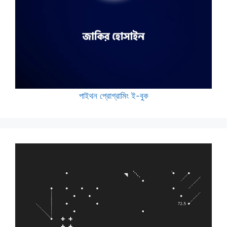
পাইথন প্রোগ্রামিং ই-বুক