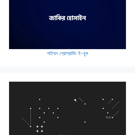
পাইথন প্রোগ্রামিং ই-বুক