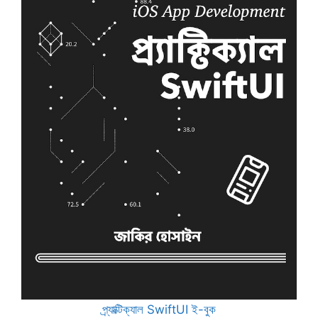
প্র্যাক্টিক্যাল SwiftUI ই-বুক