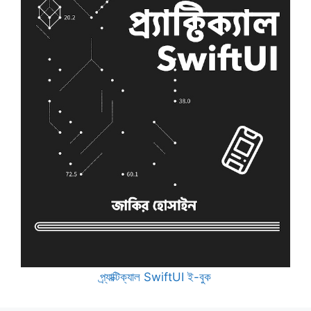
প্র্যাক্টিক্যাল SwiftUI ই-বুক