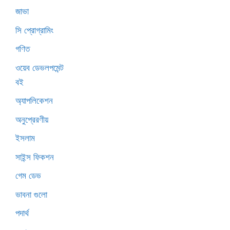
জাভা
সি প্রোগ্রামিং
গণিত
ওয়েব ডেভলপমেন্ট
বই
অ্যাপলিকেশন
অনুপ্রেরণীয়
ইসলাম
সাইন্স ফিকশন
গেম ডেভ
ভাবনা গুলো
পদার্থ