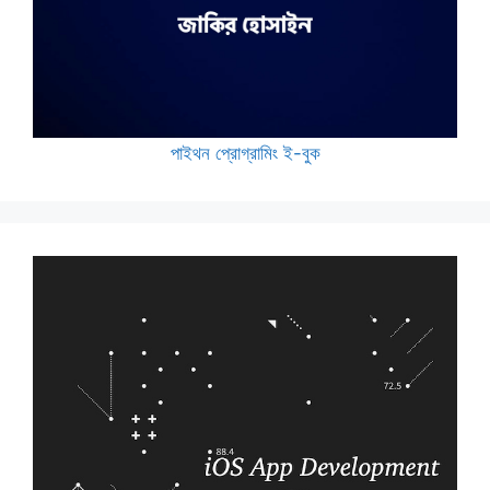
পাইথন প্রোগ্রামিং ই-বুক