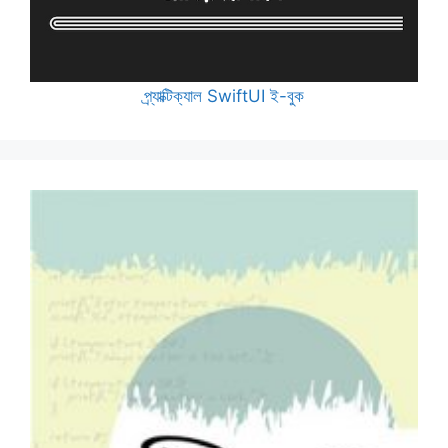
প্র্যাক্টিক্যাল SwiftUI ই-বুক