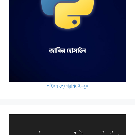
পাইথন প্রোগ্রামিং ই-বুক