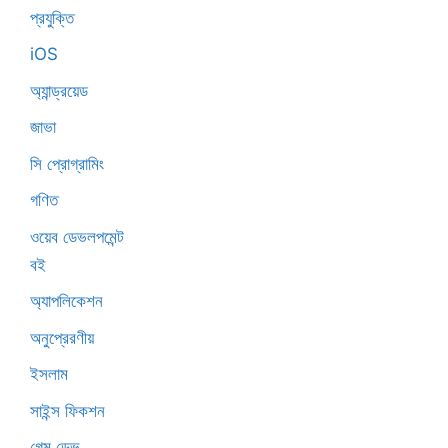
প্রযুক্তি
iOS
অ্যান্ড্রয়েড
জাভা
সি প্রোগ্রামিং
গণিত
ওয়েব ডেভলপমেন্ট
বই
অ্যাপলিকেশন
অনুপ্রেরণীয়
ইসলাম
সাইন্স ফিকশন
গেম ডেভ