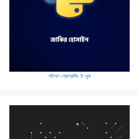
পাইথন প্রোগ্রামিং ই-বুক