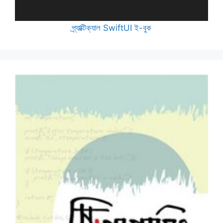
প্র্যাক্টিক্যাল SwiftUI ই-বুক