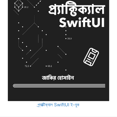
প্র্যাক্টিক্যাল SwiftUI ই-বুক