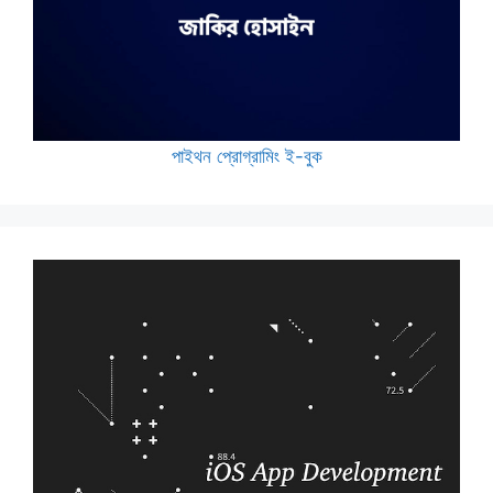
পাইথন প্রোগ্রামিং ই-বুক