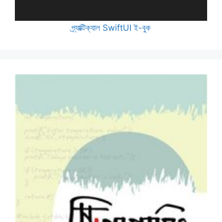
প্র্যাক্টিক্যাল SwiftUI ই-বুক