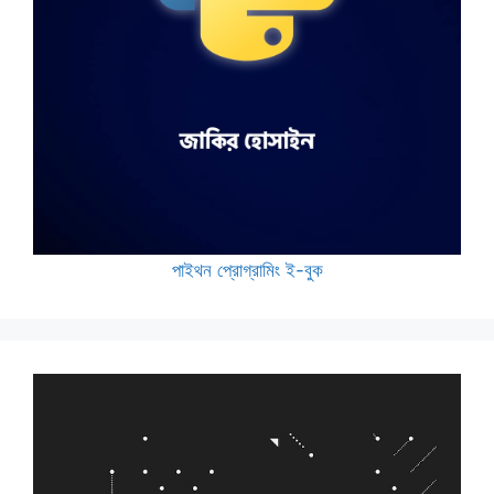
পাইথন প্রোগ্রামিং ই-বুক