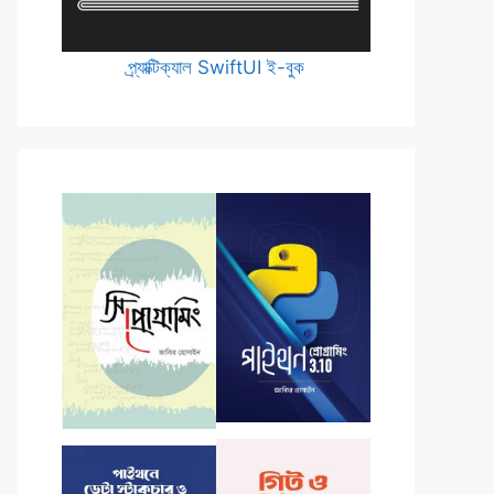
প্র্যাক্টিক্যাল SwiftUI ই-বুক