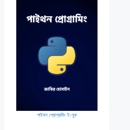
পাইথন প্রোগ্রামিং ই-বুক