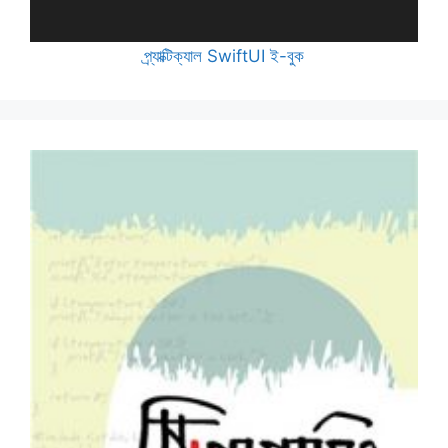
প্র্যাক্টিক্যাল SwiftUI ই-বুক