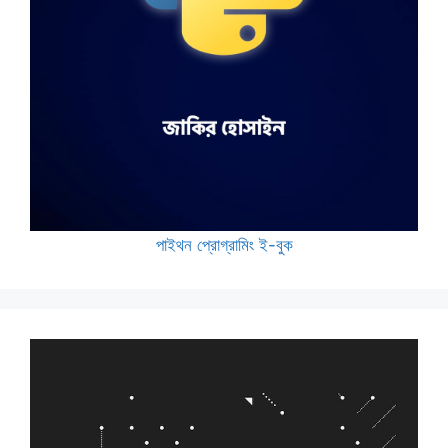
পাইথন প্রোগ্রামিং ই-বুক