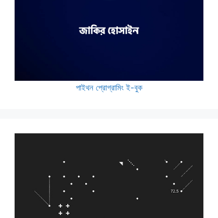
পাইথন প্রোগ্রামিং ই-বুক