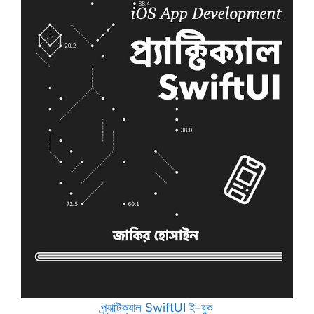
প্র্যাক্টিক্যাল SwiftUI ই-বুক