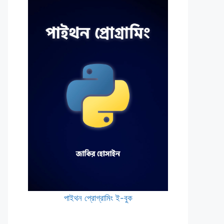
পাইথন প্রোগ্রামিং ই-বুক