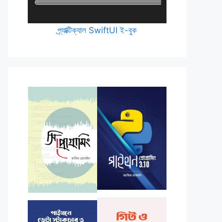
প্র্যাক্টিক্যাল SwiftUI ই-বুক