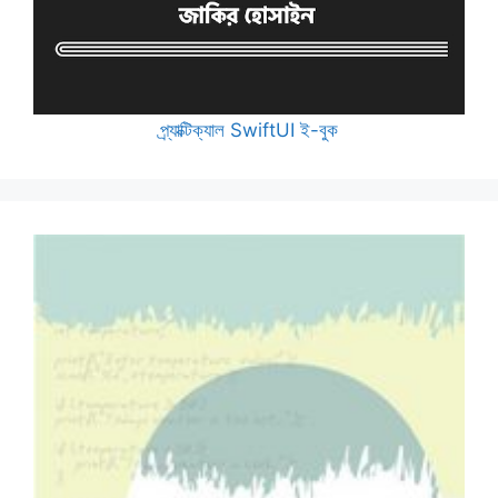
প্র্যাক্টিক্যাল SwiftUI ই-বুক