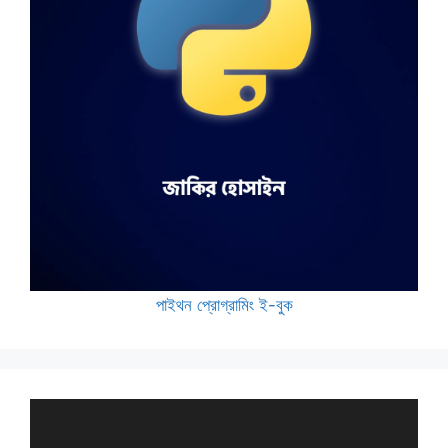
পাইথন প্রোগ্রামিং ই-বুক