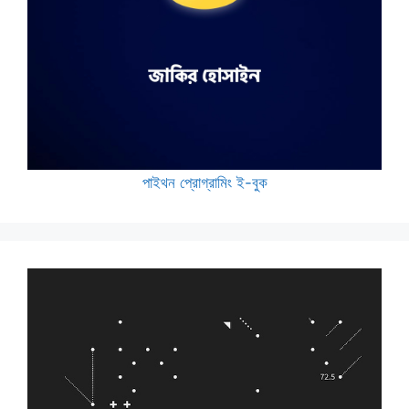
পাইথন প্রোগ্রামিং ই-বুক