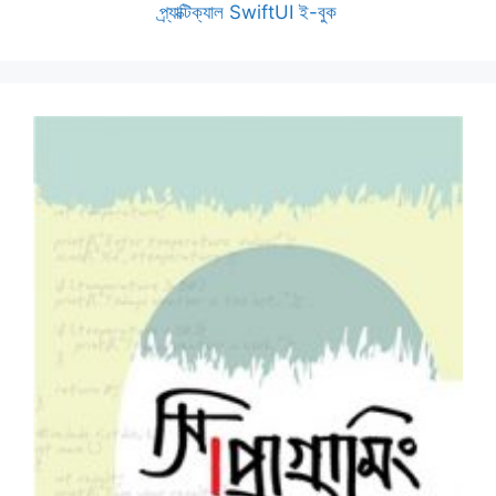
প্র্যাক্টিক্যাল SwiftUI ই-বুক