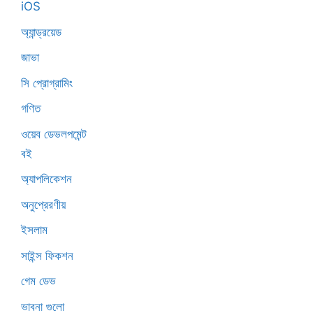
iOS
অ্যান্ড্রয়েড
জাভা
সি প্রোগ্রামিং
গণিত
ওয়েব ডেভলপমেন্ট
বই
অ্যাপলিকেশন
অনুপ্রেরণীয়
ইসলাম
সাইন্স ফিকশন
গেম ডেভ
ভাবনা গুলো