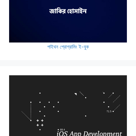
পাইথন প্রোগ্রামিং ই-বুক