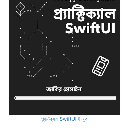
প্র্যাক্টিক্যাল SwiftUI ই-বুক