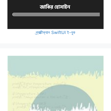
প্র্যাক্টিক্যাল SwiftUI ই-বুক