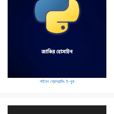
পাইথন প্রোগ্রামিং ই-বুক