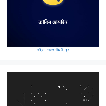
পাইথন প্রোগ্রামিং ই-বুক