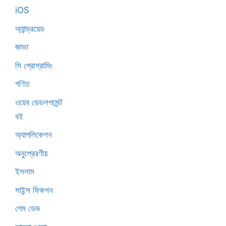
iOS
অ্যান্ড্রয়েড
জাভা
সি প্রোগ্রামিং
গণিত
ওয়েব ডেভলপমেন্ট
বই
অ্যাপলিকেশন
অনুপ্রেরণীয়
ইসলাম
সাইন্স ফিকশন
গেম ডেভ