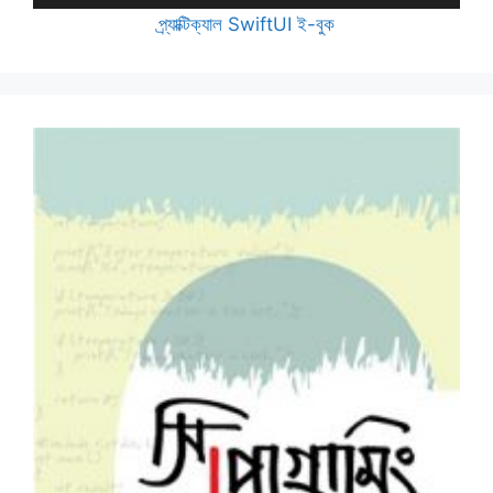
প্র্যাক্টিক্যাল SwiftUI ই-বুক