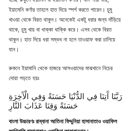
ইয়ামেনি কর্ণার তাহলে হাত দিয়ে স্পর্শ করতে পারেন। চুমু
খাওয়া থেকে বিরত থাকুন। অনেকেই একটু ধরার জন্য দাঁড়িয়ে
থাকে, চুমু খায় বা ধাক্কা ধাক্কি করে। এসব থেকে বিরত
থাকুন। হাত দিয়ে ধরা সম্ভব না হলে তাওয়াফ করা চালিয়ে
যান।
রুকনে ইয়ামানি থেকে হাজরে আসওয়াদের মাঝখানে নিচের
দোয়া পড়তে হয়ঃ
رَبَّنَا آَتِنَا فِي الدُّنْيَا حَسَنَةً وَفِي الْآَخِرَةِ
حَسَنَةً وَقِنَا عَذَابَ النَّارِ
বাংলা উচ্চারণঃ রাব্বানা আতিনা ফিদ্দুনিয়া হাসানাতাও ওয়াফিল