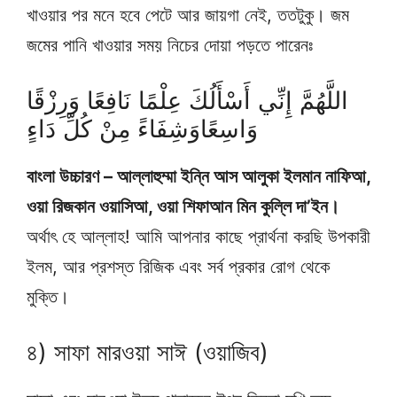
খাওয়ার পর মনে হবে পেটে আর জায়গা নেই, ততটুকু। জম
জমের পানি খাওয়ার সময় নিচের দোয়া পড়তে পারেনঃ
اللَّهُمَّ إِنِّي أَسْأَلُكَ عِلْمًا نَافِعًا وَرِزْقًا
وَاسِعًاوَشِفَاءً مِنْ كُلِّ دَاءٍ
বাংলা উচ্চারণ – আল্লাহুম্মা ইন্নি আস আলুকা ইলমান নাফিআ,
ওয়া রিজকান ওয়াসিআ, ওয়া শিফাআন মিন কুল্লি দা’ইন।
অর্থাৎ হে আল্লাহ! আমি আপনার কাছে প্রার্থনা করছি উপকারী
ইলম, আর প্রশস্ত রিজিক এবং সর্ব প্রকার রোগ থেকে
মুক্তি।
৪) সাফা মারওয়া সাঈ (ওয়াজিব)