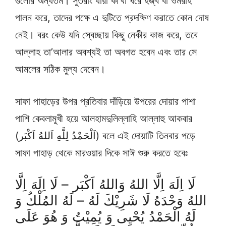
গুলোর অন্যতম। সুতরাং যারা কা’বা ঘরে হজ্ব বা ওমরাহ
পালন করে, তাদের পক্ষে এ দুটিতে প্রদক্ষিণ করাতে কোন দোষ
নেই। বরং কেউ যদি স্বেচ্ছায় কিছু নেকীর কাজ করে, তবে
আল্লাহ তা’আলার অবশ্যই তা অবগত হবেন এবং তার সে
আমলের সঠিক মুল্য দেবেন।
সাফা পাহাড়ের উপর প্রতিবার দাঁড়িয়ে উপরের দোয়ার পাশা
পাশি কেবলামুখী হয়ে আলহামদুলিল্লাহি আল্লাহু আকবার
(اَلْحَمْدُ لِلَّهِ اَللهُ اَكْبَر) বলে এই দোয়াটি তিনবার পড়ে
সাফা পাহাড় থেকে মারওয়ার দিকে সাঈ শুরু করতে হবেঃ
لَا اِلَهَ اِلَّا اللهُ وَاللهُ اَكْبَر – لَا اِلَهَ اِلَّا
اللهُ وَحْدَهُ لَا شَرِيْكَ لَهُ – لَهُ المُلْكُ وَ
لَهُ الْحَمْدُ يُحْيِى وَ يُمِيْتُ وَ هُوَ عَلَى