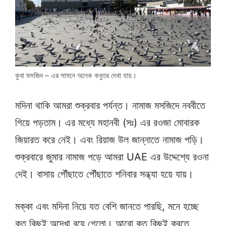
কুবা মসজিদ – এর সামনে অনেক কবুতর দেখা যায়।
মদিনা থাকি আমরা শুক্রবার পর্যন্ত। নামাজ মসজিদে নববীতে
গিয়ে পড়তাম। এর মধ্যে মহানবী (সঃ) এর রওজা মোবারক
জিয়ারত করে নেই। এবং রিয়াজ উল জান্নাতে নামাজ পড়ি।
শুক্রবারে জুমার নামাজ পড়ে আমরা UAE এর উদ্দেশ্যে রওনা
দেই। বাসায় পৌঁছাতে পৌঁছাতে শনিবার সন্ধ্যা হয়ে যায়।
মক্কা এবং মদিনা নিয়ে যত বেশি জানতে পারছি, মনে হচ্ছে
কত কিছুই অদেখা রয়ে গেলো। আরো কত কিছুই করতে