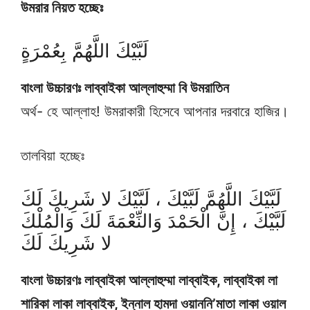
উমরার নিয়ত হচ্ছেঃ
لَبَّيْكَ اللَّهُمَّ بِعُمْرَةٍ
বাংলা উচ্চারণঃ লাব্বাইকা আল্লাহুম্মা বি উমরাতিন
অর্থ- হে আল্লাহ! উমরাকারী হিসেবে আপনার দরবারে হাজির।
তালবিয়া হচ্ছেঃ
لَبَّيْكَ اللَّهُمَّ لَبَّيْكَ ، لَبَّيْكَ لا شَرِيكَ لَكَ
لَبَّيْكَ ، إِنَّ الْحَمْدَ وَالنِّعْمَةَ لَكَ وَالْمُلْكَ
لا شَرِيكَ لَكَ
বাংলা উচ্চারণঃ লাব্বাইকা আল্লাহুম্মা লাব্বাইক, লাব্বাইকা লা
শারিকা লাকা লাব্বাইক, ইন্নাল হামদা ওয়াননি’মাতা লাকা ওয়াল