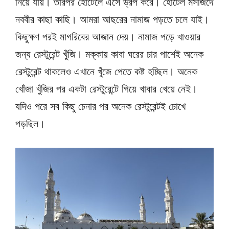
নিয়ে যায়। তারপর হোটেলে এসে ড্রপ করে। হোটেল মসজিদে
নববীর কাছা কাছি। আমরা আছরের নামাজ পড়তে চলে যাই।
কিছুক্ষণ পরই মাগরিবের আজান দেয়। নামাজ পড়ে খাওয়ার
জন্য রেস্টুরেন্ট খুঁজি। মক্কায় কাবা ঘরের চার পাশেই অনেক
রেস্টুরেন্ট থাকলেও এখানে খুঁজে পেতে কষ্ট হচ্ছিল। অনেক
খোঁজা খুঁজির পর একটা রেস্টুরেন্টে গিয়ে খাবার খেয়ে নেই।
যদিও পরে সব কিছু চেনার পর অনেক রেস্টুরেন্টই চোখে
পড়ছিল।