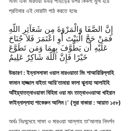
সাফা এবং মারওয়া উভয় পাহাড়ের উপর কিবলা মুখি হয়ে
প্রতিবার এই দোয়াটা পাঠ করতে হবেঃ
إِنَّ الصَّفَا وَالْمَرْوَةَ مِن شَعَآئِرِ اللّهِ
فَمَنْ حَجَّ الْبَيْتَ أَوِ اعْتَمَرَ فَلاَ جُنَاحَ
عَلَيْهِ أَن يَطَّوَّفَ بِهِمَا وَمَن تَطَوَّعَ
خَيْرًا فَإِنَّ اللّهَ شَاكِرٌ عَلِيمٌ
উচ্চারণ : ইন্নাসসাফা ওয়াল মারওয়াতা মিং শাআয়িরিল্লাহি
ফামান হাজ্জাল বাইতা আয়ি’তামারা ফালা ঝুনাহা আলাইহি
আঁইয়্যাতত্বাওয়াফা বিহিমা ওয়া মাং তাত্বাওওয়াআ খাইরান
ফাইন্নাল্লাহা শাকেরুন আলিম।’ (সুরা বাকারা : আয়াত ১৫৮)
অর্থঃ নিঃসন্দেহে সাফা ও মারওয়া আল্লাহ তা’আলার নিদর্শন