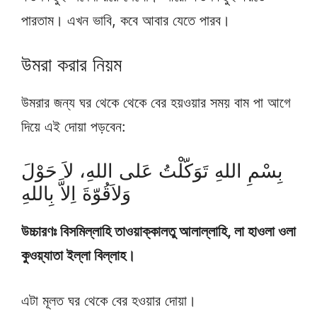
পারতাম। এখন ভাবি, কবে আবার যেতে পারব।
উমরা করার নিয়ম
উমরার জন্য ঘর থেকে থেকে বের হয়ওয়ার সময় বাম পা আগে
দিয়ে এই দোয়া পড়বেন:
بِسْمِ اللهِ تَوَكّلْتُ عَلى اللهِ، لاَ حَوْلَ
وَلاَقُوّةَ اِلاَّ بِاللهِ
উচ্চারণঃ বিসমিল্লাহি তাওয়াক্কালতু আলাল্লাহি, লা হাওলা ওলা
কুওয়্যাতা ইল্লা বিল্লাহ।
এটা মূলত ঘর থেকে বের হওয়ার দোয়া।