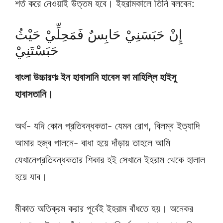
শর্ত করে নেওয়াই উত্তম হবে। ইহরামকালে তিনি বলবেন:
إِنْ حَبَسَنِيْ حَابِسٌ فَمَحِلِّيْ حَيْثُ
حَبَسْتَنِيْ
বাংলা উচ্চারণঃ ইন হাবাসানি হাবেস ফা মাহিল্লি হাইসু
হাবাসতানি।
অর্থ- যদি কোন প্রতিবন্ধকতা- যেমন রোগ, বিলম্ব ইত্যাদি
আমার হজ্ব পালনে- বাধা হয়ে দাঁড়ায় তাহলে আমি
যেখানেপ্রতিবন্ধকতার শিকার হই সেখানে ইহরাম থেকে হালাল
হয়ে যাব।
মীকাত অতিক্রম করার পূর্বেই ইহরাম বাঁধতে হয়। অনেকর