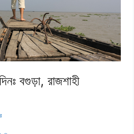
দিনঃ বগুড়া, রাজশাহী
র