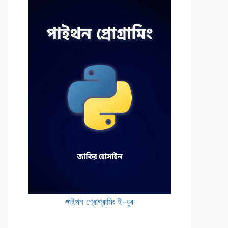
পাইথন প্রোগ্রামিং ই-বুক