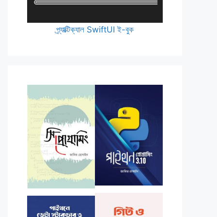
প্র্যাক্টিক্যাল SwiftUI ই-বুক