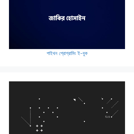
পাইথন প্রোগ্রামিং ই-বুক