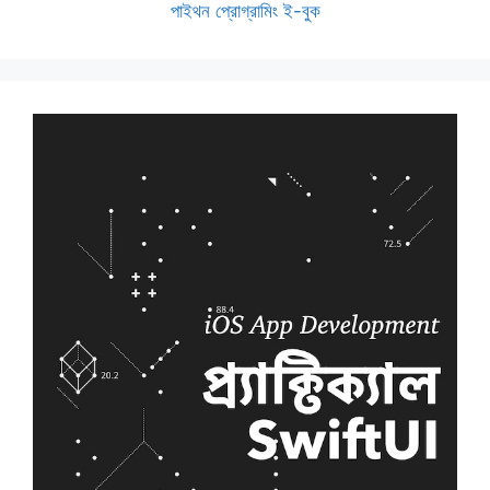
পাইথন প্রোগ্রামিং ই-বুক