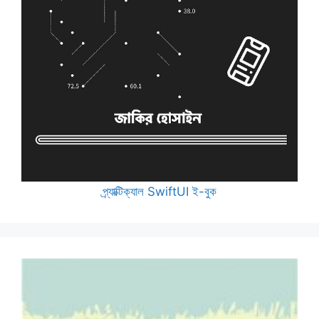
প্র্যাক্টিক্যাল SwiftUI ই-বুক