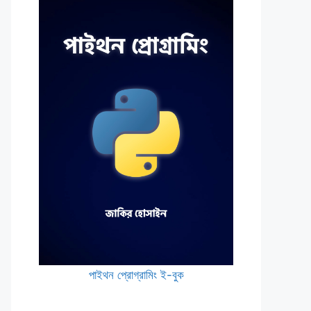
পাইথন প্রোগ্রামিং ই-বুক