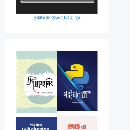
প্র্যাক্টিক্যাল SwiftUI ই-বুক