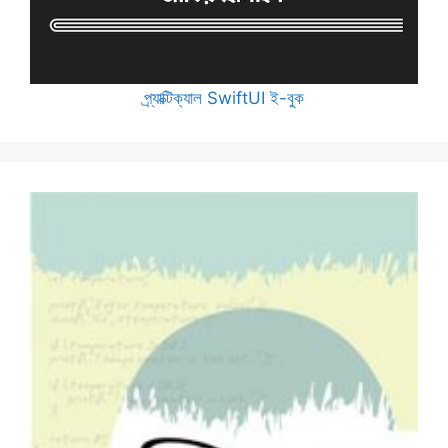
প্র্যাক্টিক্যাল SwiftUI ই-বুক