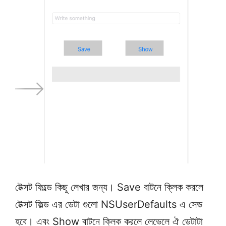
টেক্সট ফিল্ডে কিছু লেখার জন্য। Save বাটনে ক্লিক করলে
টেক্সট ফিল্ড এর ডেটা গুলো NSUserDefaults এ সেভ
হবে। এবং Show বাটনে ক্লিক করলে লেভেলে ঐ ডেটাটা