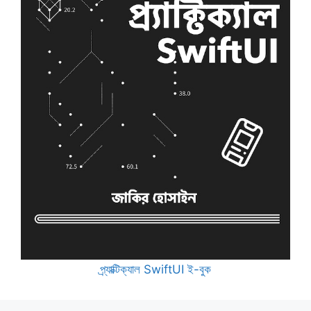
প্র্যাক্টিক্যাল SwiftUI ই-বুক