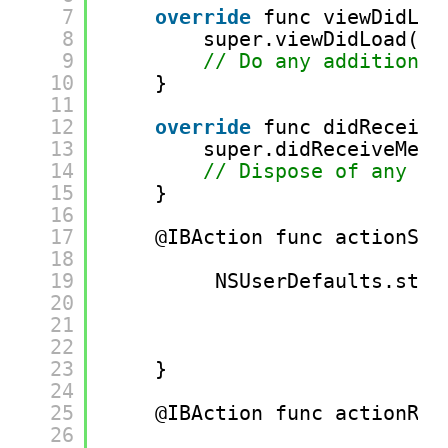
7
override
func viewDidLoa
8
super.viewDidLoad()
9
// Do any additional
10
}
11
12
override
func didReceive
13
super.didReceiveMemo
14
// Dispose of any re
15
}
16
17
@IBAction func actionSav
18
19
NSUserDefaults.stan
20
21
22
23
}
24
25
@IBAction func actionRet
26