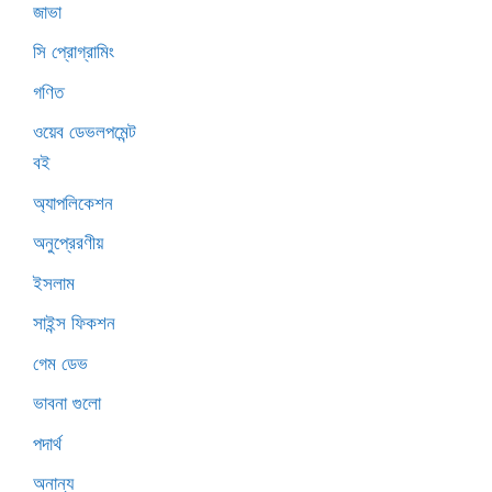
জাভা
সি প্রোগ্রামিং
গণিত
ওয়েব ডেভলপমেন্ট
বই
অ্যাপলিকেশন
অনুপ্রেরণীয়
ইসলাম
সাইন্স ফিকশন
গেম ডেভ
ভাবনা গুলো
পদার্থ
অনান্য