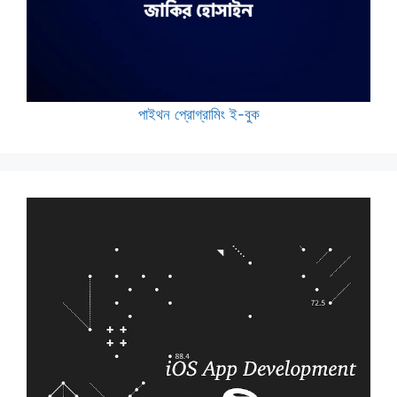
পাইথন প্রোগ্রামিং ই-বুক