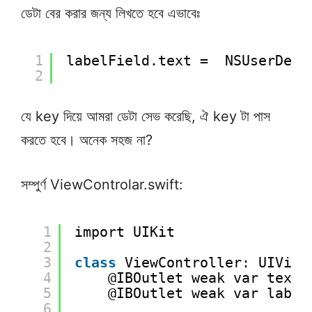
ডেটা বের করার জন্য লিখতে হবে এভাবেঃ
1
labelField.text =  NSUserDefa
2
যে key দিয়ে আমরা ডেটা সেভ করেছি, ঐ key টা পাস
করতে হবে। অনেক সহজ না?
সম্পুর্ণ ViewControlar.swift:
1
import UIKit
2
3
class
ViewController: UIView
4
@IBOutlet weak var textF
5
@IBOutlet weak var label
6