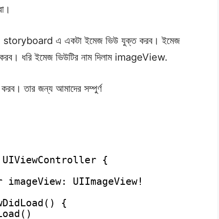
বো।
ain storyboard এ একটা ইমেজ ভিউ যুক্ত করব। ইমেজ
করব। ধরি ইমেজ ভিউটির নাম দিলাম imageView.
করব। তার জন্য আমাদের সম্পুর্ণ
 UIViewController {
r imageView: UIImageView!
wDidLoad() {
Load()