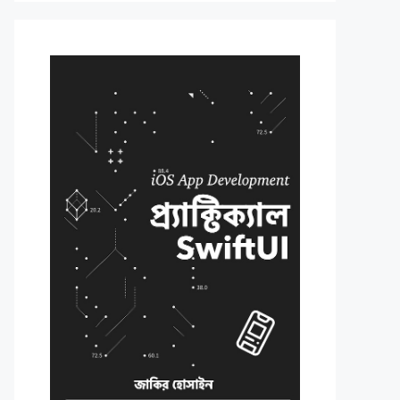
edia.org/wikipedia/commons/thumb/3/38/
thURL(imageURL)  {
{