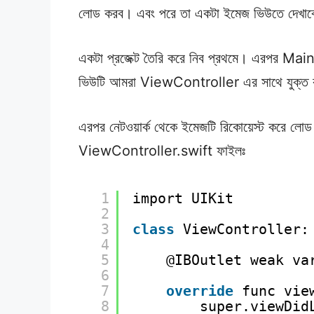
লোড করব। এবং পরে তা একটা ইমেজ ভিউতে দেখা
একটা প্রজেক্ট তৈরি করে নিব প্রথমে। এরপর M
ভিউটি আমরা ViewController এর সাথে যুক্ত 
এরপর নেটওয়ার্ক থেকে ইমেজটি রিকোয়েস্ট করে লোড 
ViewController.swift ফাইলঃ
1
import UIKit
2
3
class
ViewController:
4
5
@IBOutlet weak va
6
7
override
func vie
8
super.viewDid