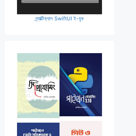
প্র্যাক্টিক্যাল SwiftUI ই-বুক