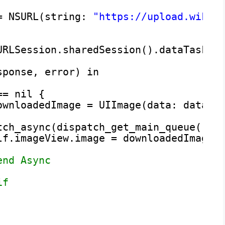
= NSURL(string: 
"
https://upload.wikim
URLSession.sharedSession().dataTaskWi
sponse, error) in
== nil {
ownloadedImage = UIImage(data: data!)
tch_async(dispatch_get_main_queue()) 
lf.imageView.image = downloadedImage
end Async
if