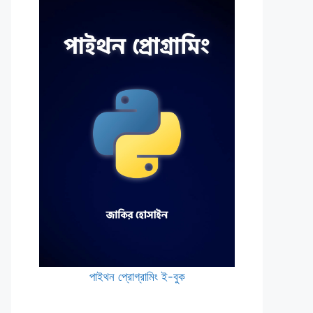
পাইথন প্রোগ্রামিং ই-বুক