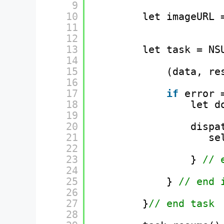
9
10
let imageURL 
11
12
13
let task = NS
14
15
(data, re
16
17
if
error 
18
let d
19
20
dispa
21
se
22
23
} 
// 
24
25
} 
// end 
26
27
}
// end task
28