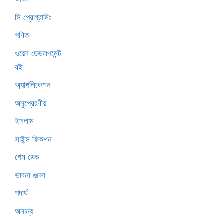
সি প্রোগ্রামিং
গণিত
ওয়েব ডেভলপমেন্ট
বই
অ্যাপলিকেশন
অনুপ্রেরণীয়
ইসলাম
সাইন্স ফিকশন
গেম ডেভ
ভাবনা গুলো
পদার্থ
অনান্য