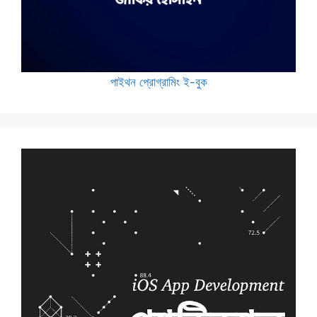
পাইথন প্রোগ্রামিং ই-বুক