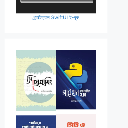
প্র্যাক্টিক্যাল SwiftUI ই-বুক