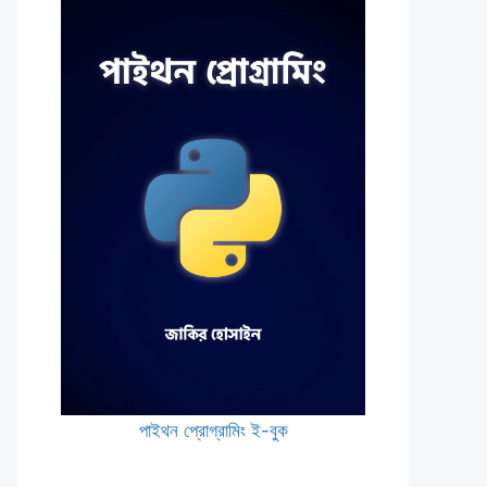
পাইথন প্রোগ্রামিং ই-বুক