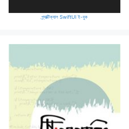
প্র্যাক্টিক্যাল SwiftUI ই-বুক