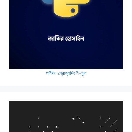
পাইথন প্রোগ্রামিং ই-বুক