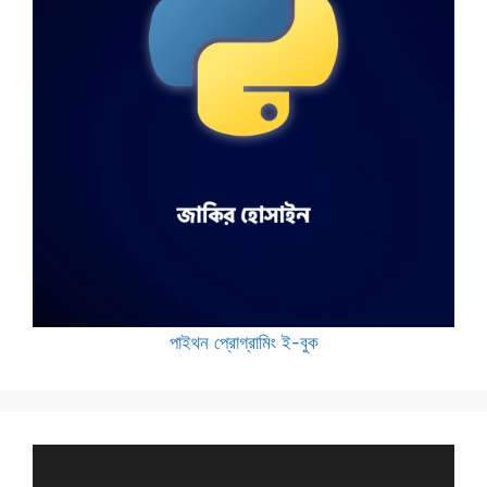
পাইথন প্রোগ্রামিং ই-বুক