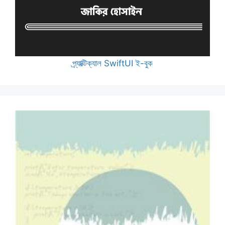
প্র্যাক্টিক্যাল SwiftUI ই-বুক