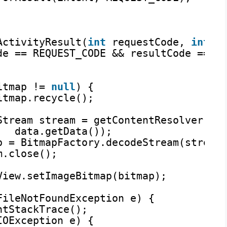
ActivityResult(
int
requestCode, 
int
r
de == REQUEST_CODE && resultCode == A
itmap != 
null
) {
itmap.recycle();
Stream stream = getContentResolver().
data.getData());
p = BitmapFactory.decodeStream(stream
m.close();
View.setImageBitmap(bitmap);
FileNotFoundException e) {
ntStackTrace();
IOException e) {