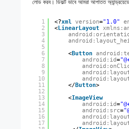
লোড করব। ডিফল্ট ভাবে আমরা আপাতত অ্যান্ড্রয়
1
<?
xml
version
=
"1.0"
e
2
<
LinearLayout
xmlns:a
3
android:orientati
4
android:layout_he
5
6
<
Button
android:t
7
android:id
=
"@
8
android:onCli
9
android:layou
10
android:layou
11
</
Button
>
12
13
<
ImageView
14
android:id
=
"@
15
android:src
=
"
16
android:layou
17
android:layou