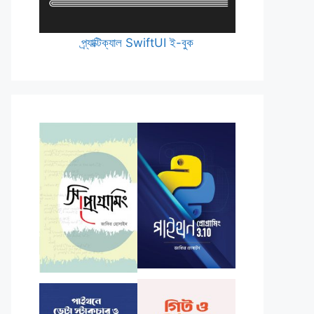
প্র্যাক্টিক্যাল SwiftUI ই-বুক