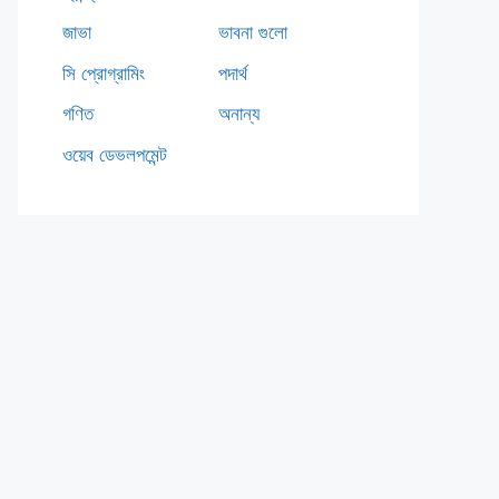
জাভা
ভাবনা গুলো
সি প্রোগ্রামিং
পদার্থ
গণিত
অনান্য
ওয়েব ডেভলপমেন্ট