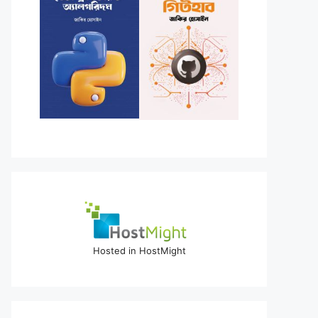
k/res/android
"
ill_parent"
Hosted in HostMight