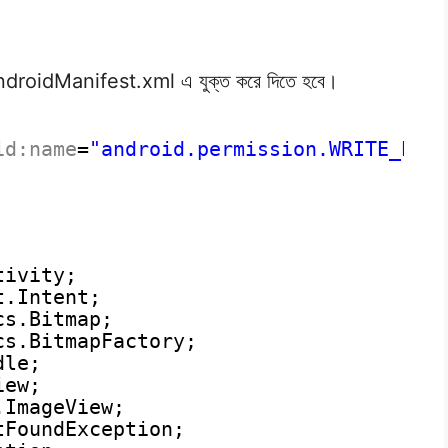
 AndroidManifest.xml এ যুক্ত করে দিতে হবে।
id:name
=
"android.permission.WRITE_EXT
tivity;
t.Intent;
cs.Bitmap;
cs.BitmapFactory;
dle;
iew;
.ImageView;
tFoundException;