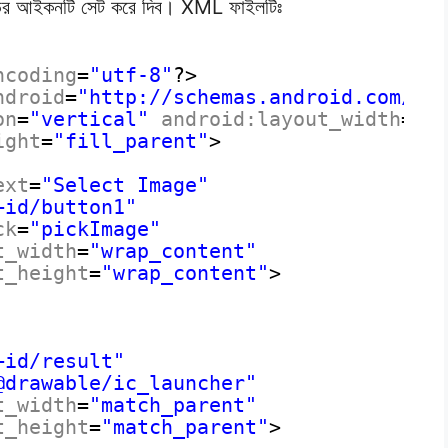
েডের আইকনটি সেট করে দিব। XML ফাইলটিঃ
ncoding
=
"utf-8"
?>
ndroid
=
"
http://schemas.android.com/ap
on
=
"vertical"
android:layout_width
=
"f
ight
=
"fill_parent"
>
ext
=
"Select Image"
+id/button1"
ck
=
"pickImage"
t_width
=
"wrap_content"
t_height
=
"wrap_content"
>
+id/result"
@drawable/ic_launcher"
t_width
=
"match_parent"
t_height
=
"match_parent"
>