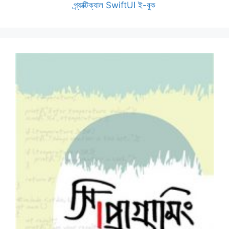
প্র্যাক্টিক্যাল SwiftUI ই-বুক