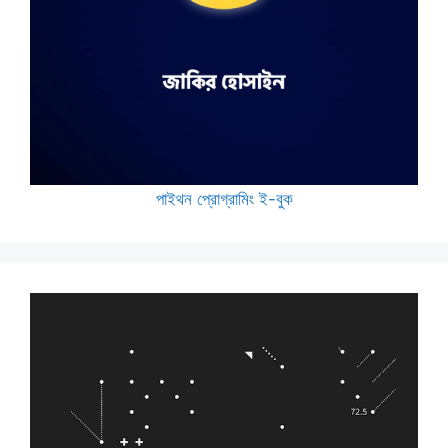
পাইথন প্রোগ্রামিং ই-বুক