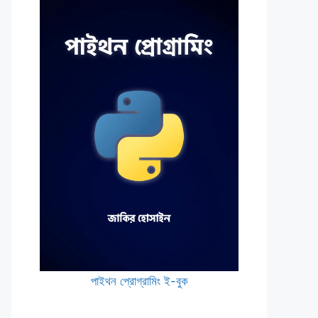
পাইথন প্রোগ্রামিং ই-বুক