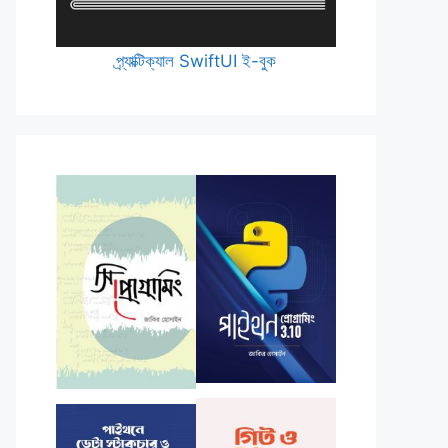
প্র্যাক্টিক্যাল SwiftUI ই-বুক