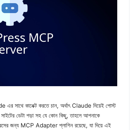
র সাথে কানেক্ট করতে চান, অর্থাৎ Claude দিয়েই পোস্ট
বা সাইটের ডেটা পড়া সহ যে কোন কিছু, তাহলে আপনাকে
েসের জন্য MCP Adapter প্লাগিন রয়েছে, যা দিয়ে এই