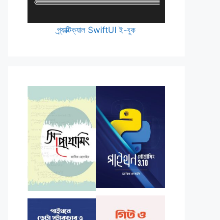
প্র্যাক্টিক্যাল SwiftUI ই-বুক