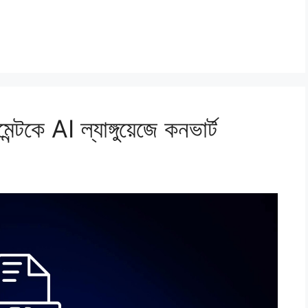
্টকে AI ল্যাঙ্গুয়েজে কনভার্ট