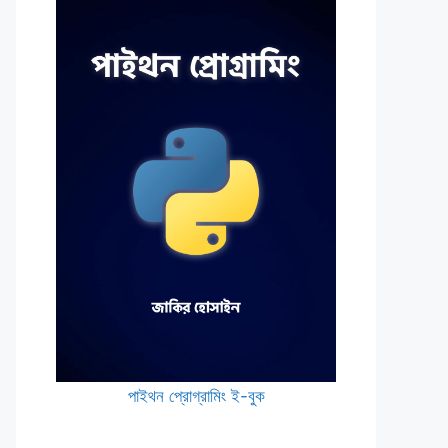
পাইথন প্রোগ্রামিং ই-বুক