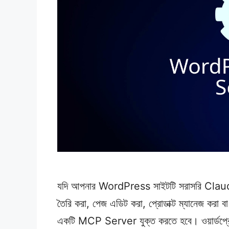
যদি আপনার WordPress সাইটটি সরাসরি Claude এ
তৈরি করা, পেজ এডিট করা, প্রোডাক্ট ম্যানেজ করা 
একটি MCP Server যুক্ত করতে হবে। ওয়ার্ডপ্র