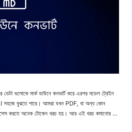
র ডেটা গুলোকে মার্ক ডাউনে কনভার্ট করে এরপর মডেল ট্রেইন
ট AI সহজে বুঝতে পারে। আমরা যখন PDF, বা অন্য কোন
ালি প্রসেস করতে অনেক টোকেন খরচ হয়। আর এই খরচ কমানোর …