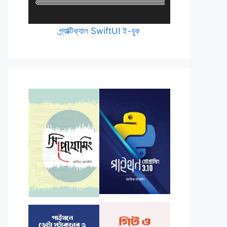
প্র্যাক্টিক্যাল SwiftUI ই-বুক