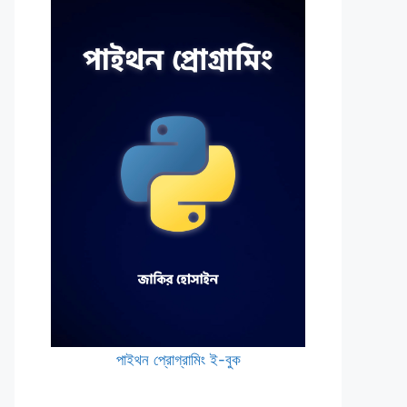
পাইথন প্রোগ্রামিং ই-বুক