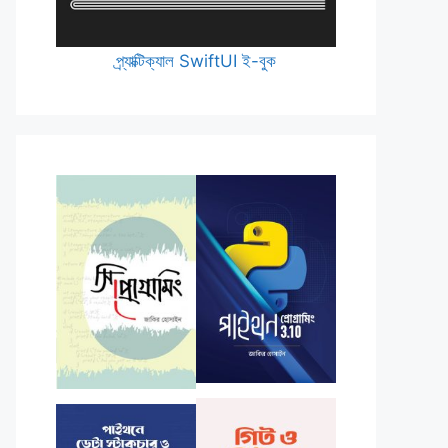
প্র্যাক্টিক্যাল SwiftUI ই-বুক