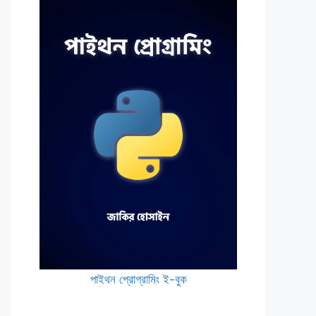
পাইথন প্রোগ্রামিং ই-বুক