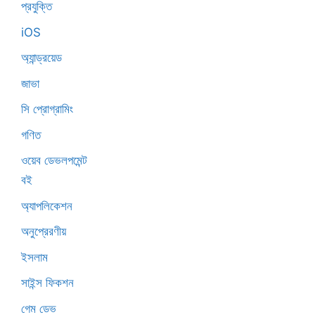
প্রযুক্তি
iOS
অ্যান্ড্রয়েড
জাভা
সি প্রোগ্রামিং
গণিত
ওয়েব ডেভলপমেন্ট
বই
অ্যাপলিকেশন
অনুপ্রেরণীয়
ইসলাম
সাইন্স ফিকশন
গেম ডেভ