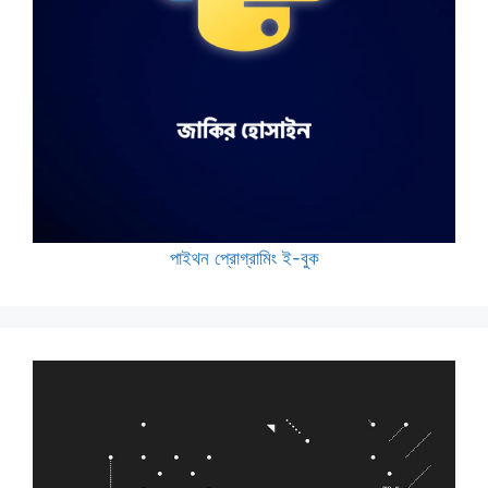
পাইথন প্রোগ্রামিং ই-বুক