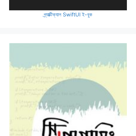
প্র্যাক্টিক্যাল SwiftUI ই-বুক