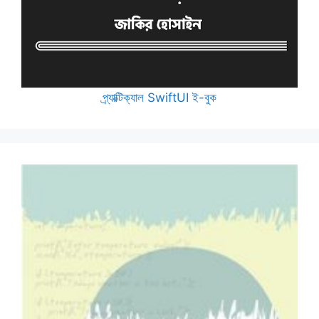
প্র্যাক্টিক্যাল SwiftUI ই-বুক