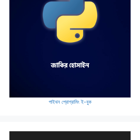
পাইথন প্রোগ্রামিং ই-বুক