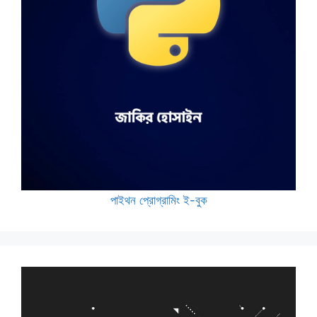
পাইথন প্রোগ্রামিং ই-বুক