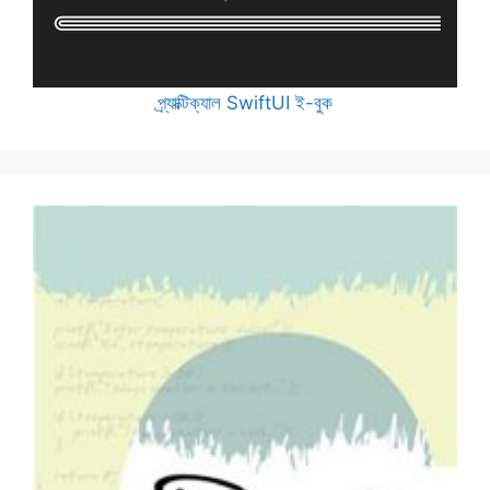
প্র্যাক্টিক্যাল SwiftUI ই-বুক