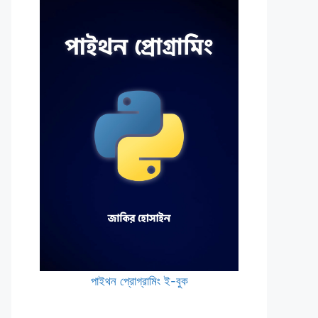
পাইথন প্রোগ্রামিং ই-বুক