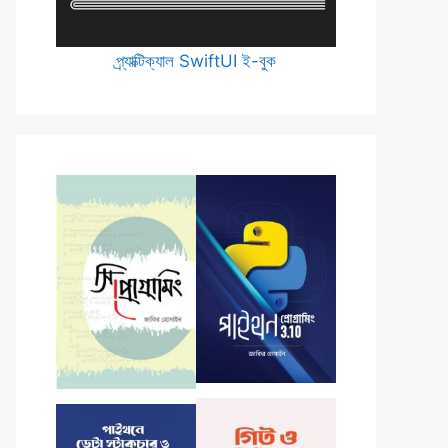
প্র্যাক্টিক্যাল SwiftUI ই-বুক