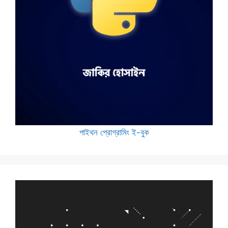
পাইথন প্রোগ্রামিং ই-বুক