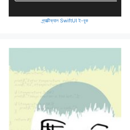
প্র্যাক্টিক্যাল SwiftUI ই-বুক